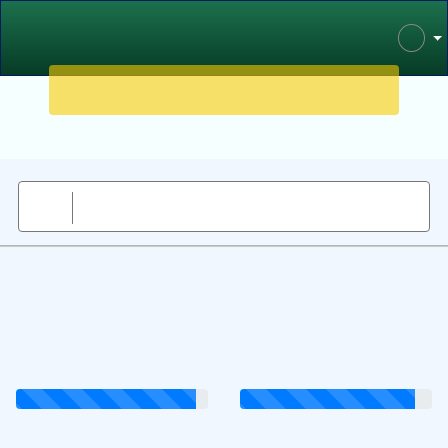
0
0
0
0
HR
JAM
MEN
DTK
SELAMAT KEPADA
to*****t Telah Melakukan WD Sebesar 4.500.000
SPORT
SLOTS
TOGEL
Live Casino
E-GAMES
94%
91%
Thai HILO
Mini Roulette