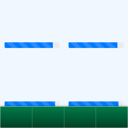
88%
89%
Xoc Dia
K.O. Island
92%
91%
Oneshot Fishing
通比花鬪牌
Home
Promosi
Hubungi Kami
LiveChat